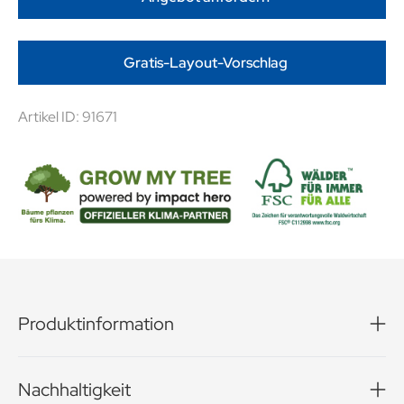
Gratis-Layout-Vorschlag
Artikel ID: 91671
Produktinformation
waterdrop® – Erfrischung im Mini-Format! Kleiner Drop,
große Wirkung! Der innovative Microdrink von waterdrop®
Nachhaltigkeit