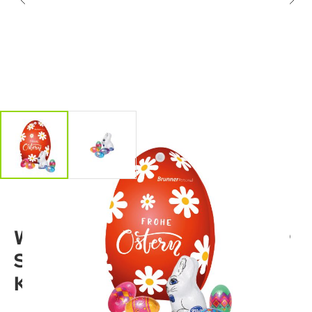
Werbe-Osterei mit
Schokoladenmischung von
Klett