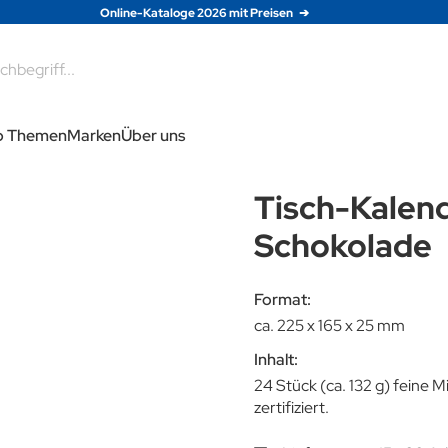
Online-Kataloge 2026 mit Preisen
e
p Themen
Marken
Über uns
Tisch-Kalend
Schokolade
Format:
ca. 225 x 165 x 25 mm
Inhalt:
24 Stück (ca. 132 g) feine 
zertifiziert.