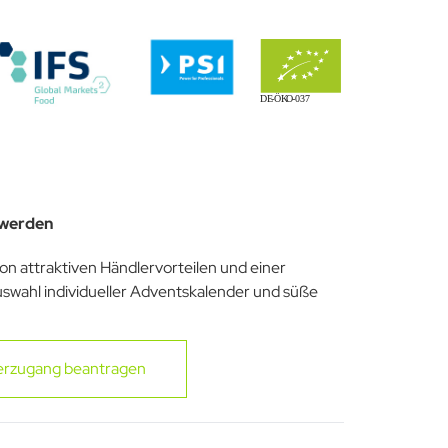
 werden
von attraktiven Händlervorteilen und einer
uswahl individueller Adventskalender und süße
erzugang beantragen