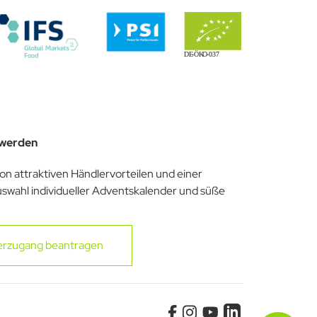
 werden
von attraktiven Händlervorteilen und einer
uswahl individueller Adventskalender und süße
erzugang beantragen