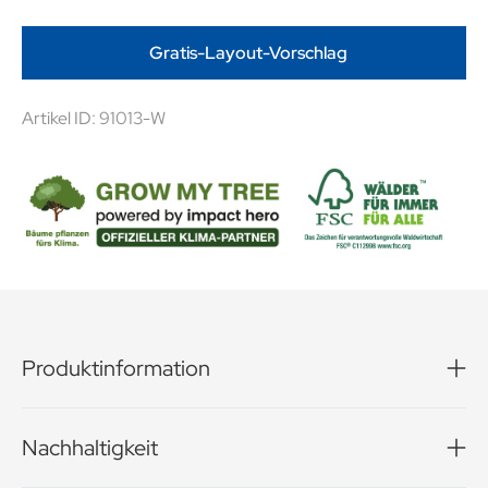
Gratis-Layout-Vorschlag
Artikel ID: 91013-W
Produktinformation
Milka: Im Herzen zart! Ein Präsent, das einfach immer gut
ankommt: Leckere zartschmelzende Schokolade aus 100
Nachhaltigkeit
% Alpenmilch in einer individuell bedruckbaren