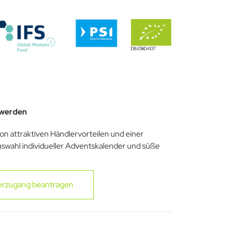
 werden
von attraktiven Händlervorteilen und einer
uswahl individueller Adventskalender und süße
erzugang beantragen