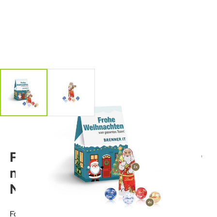
Präsent "Christmas Minis"
mit Lindt Minis und
Nikolaus
Format: