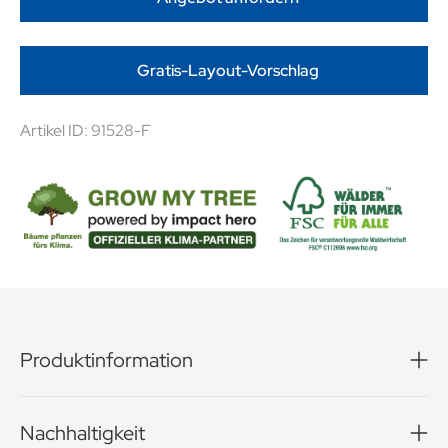
Gratis-Layout-Vorschlag
Artikel ID: 91528-F
Produktinformation
Schokoladengenuss im Mini-Format! Leckere Täfelchen
aus zarter Milka Alpenmilchschokolade in vier
Nachhaltigkeit