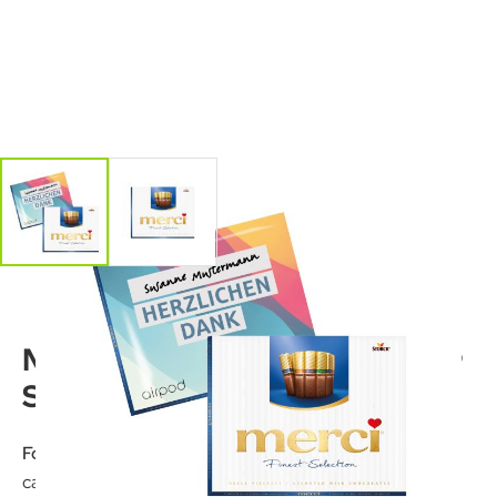
Merci® Pralinen "Finest
Selection"
Format:
ca. 196 x 158 x 11 mm