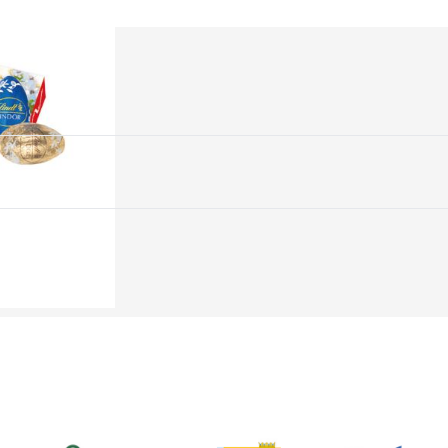
n Werbekartonage.
EE gepflanzt. Wir verwenden FSC® zertifizierten Karton aus nach
Sie wie Sie die Druckdaten für unsere Adventskalender perfekt an
en können
en Grafikprogramm und laden die Datei entweder hier oder nach
 und die Vorlage geht direkt in unsere Produktionsabteilung.