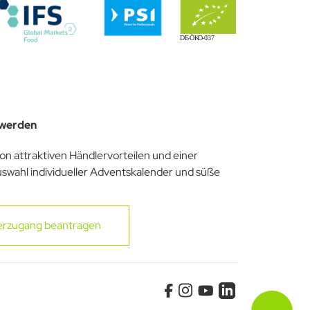
 werden
von attraktiven Händlervorteilen und einer
uswahl individueller Adventskalender und süße
erzugang beantragen