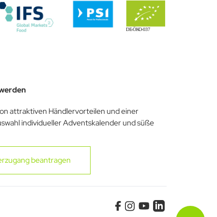
 werden
von attraktiven Händlervorteilen und einer
uswahl individueller Adventskalender und süße
erzugang beantragen