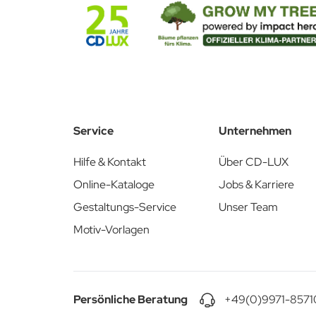
Laden Sie hier die passende Stanzkontur herunter:
Stanzkontur PDF & AI
Service
Unternehmen
Hilfe & Kontakt
Über CD-LUX
Online-Kataloge
Jobs & Karriere
Gestaltungs-Service
Unser Team
Motiv-Vorlagen
Persönliche Beratung
+49(0)9971-8571