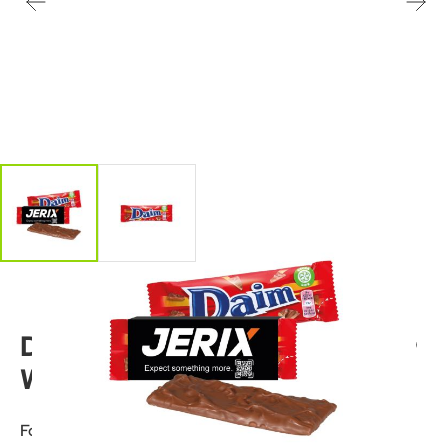
Daim Riegel mit
Werbebanderole
Format: