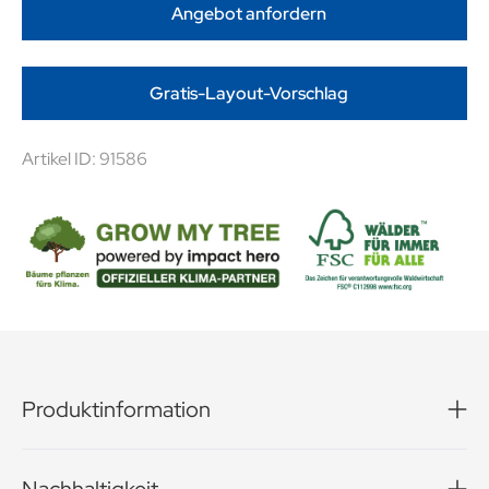
Angebot anfordern
Gratis-Layout-Vorschlag
Artikel ID: 91586
Produktinformation
Werbung, die auf der Zunge zergeht! Mit der einzigartigen
Kombination aus leckerem Karamellkern und zarter