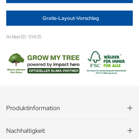
Gratis-Layout-Vorschlag
Artikel ID: 91435
Produktinformation
Ballaststoffquelle für zwischendurch! Hafer-Fans
aufgepasst. Der weiche Haferriegel von CORNY ist der
Nachhaltigkeit
perfekte Snack für den kleinen Hunger zwischendurch.