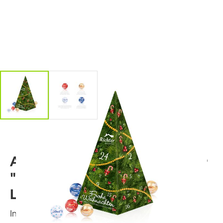
Adventskalender
"Weihnachtspyramide" mit
Lindt Schokolade
Inlay aus 100 % recyceltem Material