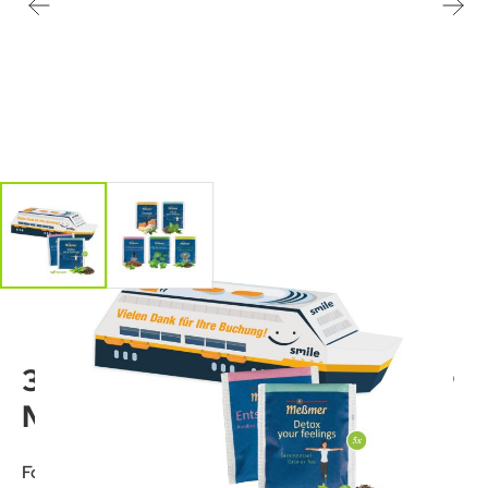
3D Präsent "Schiff" mit
Meßmer
Format: