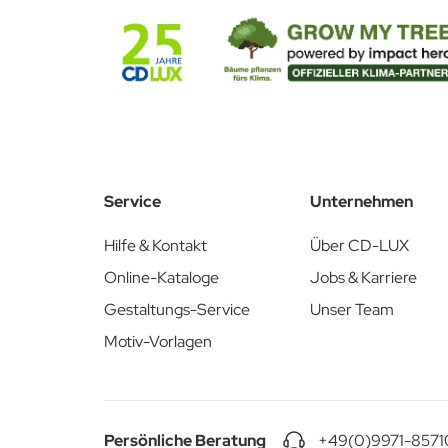
Laden Sie hier die passende Stanzkontur herunter:
Stanzkontur PDF & AI
Service
Unternehmen
Hilfe & Kontakt
Über CD-LUX
Online-Kataloge
Jobs & Karriere
Gestaltungs-Service
Unser Team
Motiv-Vorlagen
Persönliche Beratung
+49(0)9971-8571