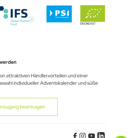
 werden
von attraktiven Händlervorteilen und einer
uswahl individueller Adventskalender und süße
erzugang beantragen