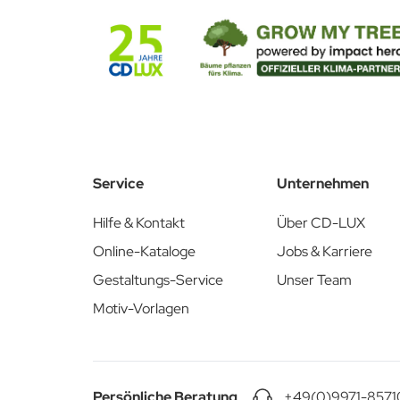
Schnell und unkompliziert!
Laden Sie hier die passende Stanzkontur herunter:
Stanzkontur PDF & AI
Service
Unternehmen
Hilfe & Kontakt
Über CD-LUX
Online-Kataloge
Jobs & Karriere
Gestaltungs-Service
Unser Team
Motiv-Vorlagen
Persönliche Beratung
+49(0)9971-8571