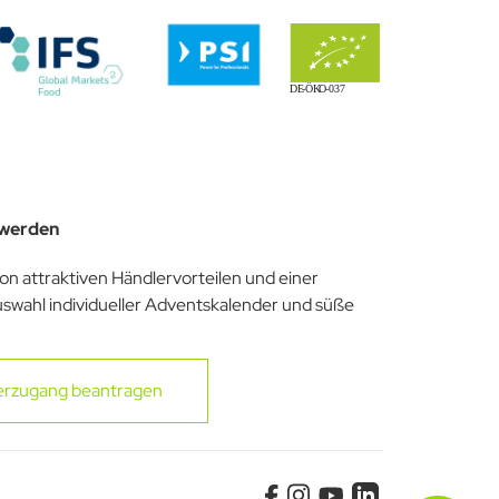
 werden
von attraktiven Händlervorteilen und einer
uswahl individueller Adventskalender und süße
erzugang beantragen