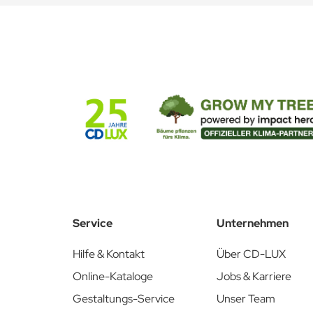
vorangelegten Stanzkonturen, die Sie hier frei herunterlad
Anschließend bearbeiten Sie die Vorlagen im entsprechend
automatischer Datenprüfung geben Sie die Druckvorlage frei
Schnell und unkompliziert!
Laden Sie hier die passende Stanzkontur herunter:
Stanzkontur PDF & AI
Service
Unternehmen
Hilfe & Kontakt
Über CD-LUX
Online-Kataloge
Jobs & Karriere
Gestaltungs-Service
Unser Team