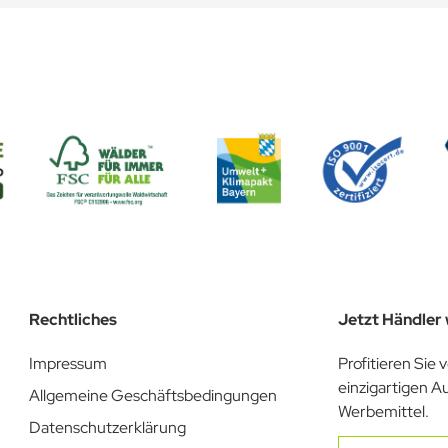
en können
en Grafikprogramm und laden die Datei entweder hier oder nach
 und die Vorlage geht direkt in unsere Produktionsabteilung.
Rechtliches
Jetzt Händler
Impressum
Profitieren Sie 
einzigartigen A
Allgemeine Geschäftsbedingungen
Werbemittel.
Datenschutzerklärung